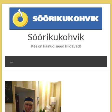
Skip
to
content
Sõõrikukohvik
Kes on käinud, need kiidavad!
Menu