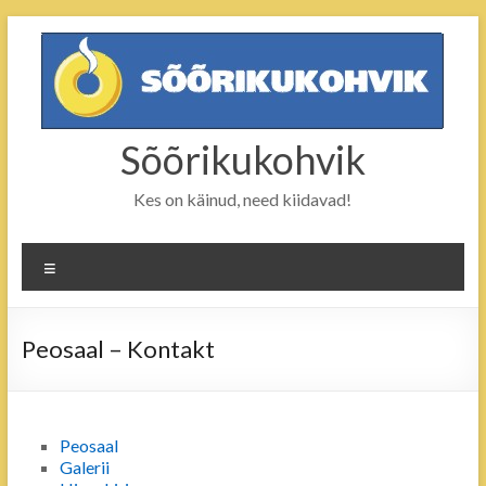
Skip
to
content
Sõõrikukohvik
Kes on käinud, need kiidavad!
Menu
Peosaal – Kontakt
Peosaal
Galerii