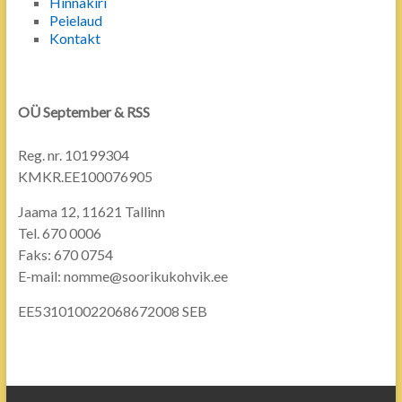
Hinnakiri
Peielaud
Kontakt
OÜ September & RSS
Reg. nr. 10199304
KMKR.EE100076905
Jaama 12, 11621 Tallinn
Tel. 670 0006
Faks: 670 0754
E-mail: nomme@soorikukohvik.ee
EE531010022068672008 SEB